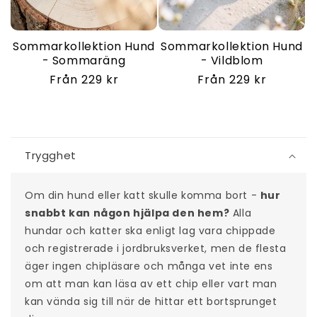
Sommarkollektion Hund
Sommarkollektion Hund
- Sommaräng
- Vildblom
Ordinarie
Från 229 kr
Ordinarie
Från 229 kr
pris
pris
I
n
Trygghet
n
e
Om din hund eller katt skulle komma bort -
hur
h
snabbt kan någon hjälpa den hem?
Alla
å
hundar och katter ska enligt lag vara chippade
l
och registrerade i jordbruksverket, men de flesta
l
äger ingen chipläsare och många vet inte ens
s
om att man kan läsa av ett chip eller vart man
o
kan vända sig till när de hittar ett bortsprunget
m