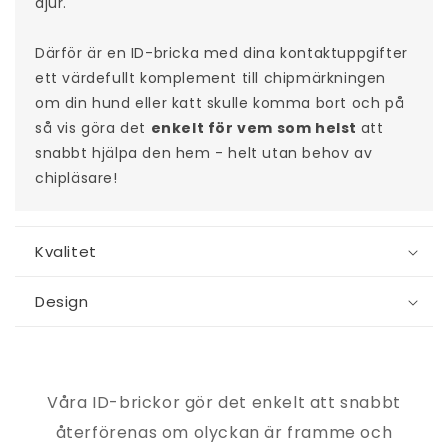
djur.
k
a
Därför är en ID-bricka med dina kontaktuppgifter
n
ett värdefullt komplement till chipmärkningen
d
om din hund eller katt skulle komma bort och på
ö
så vis göra det
enkelt för vem som helst
att
l
snabbt hjälpa den hem - helt utan behov av
j
chipläsare!
a
s
Kvalitet
Design
Våra ID-brickor gör det enkelt att snabbt
återförenas om olyckan är framme och