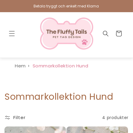
vidare
Betala tryggt och enkelt med Klarna
till
innehåll
Varukorg
Hem
Sommarkollektion Hund
P
Sommarkollektion Hund
r
o
Filter
4 produkter
d