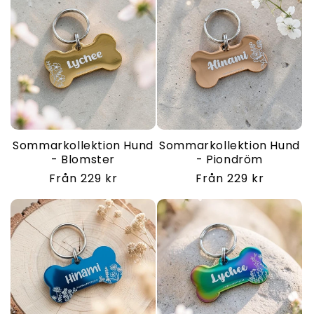
u
k
t
s
e
Sommarkollektion Hund
Sommarkollektion Hund
r
- Blomster
- Piondröm
Ordinarie
Från 229 kr
Ordinarie
Från 229 kr
i
pris
pris
e
: